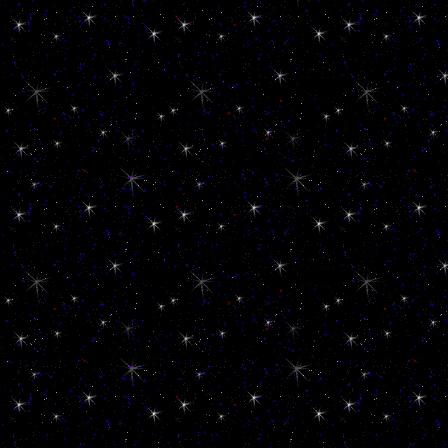
351
**********************
**********************
**********************
**********************
**********************
__
122
**********************
_
Ronny123
**********************