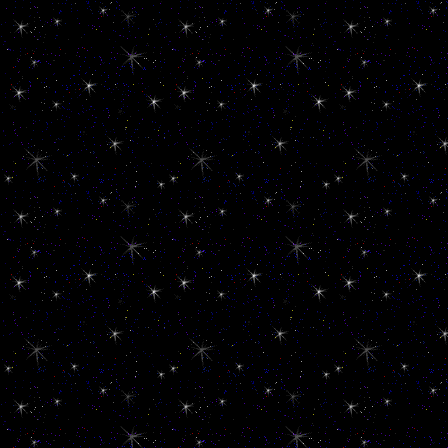
**********************
585
**********************
_
**********************
_
144
**********************
_
Banner Generator
**********************
___
**********************
___
ID: 2718
**********************
___
Klaus123
**********************