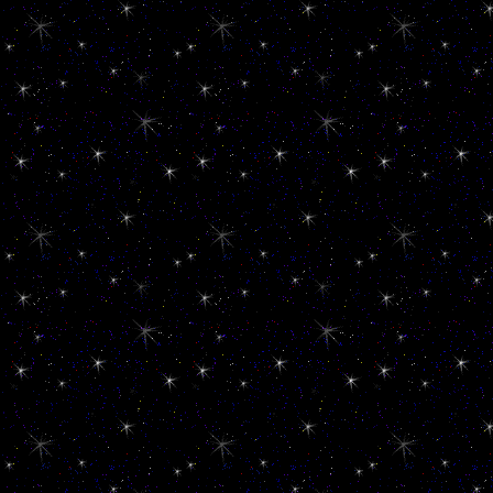
73
**********************
_
_67
**********************
59
**********************
**********************
ID 41
**********************
Ronny123
**********************
_
788
**********************
News Top-Aktuell
**********************