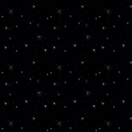
**********************
**********************
**********************
639
**********************
**********************
**********************
Klaus123