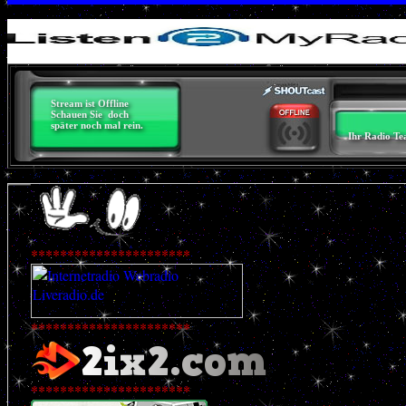
**********************
**********************
**********************